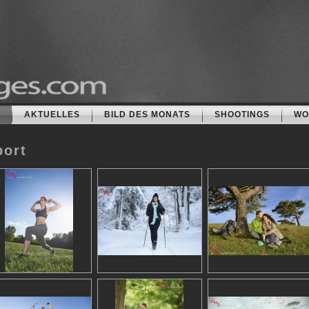
AKTUELLES
BILD DES MONATS
SHOOTINGS
WO
port